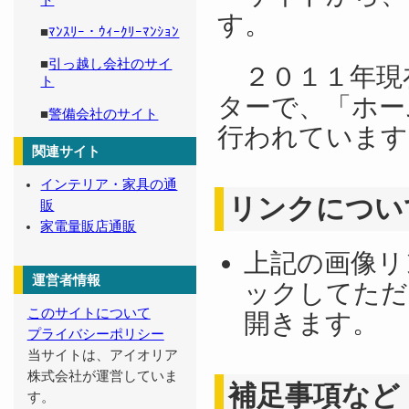
ト
す。
■
ﾏﾝｽﾘｰ・ｳｨｰｸﾘｰﾏﾝｼｮﾝ
■
引っ越し会社のサイ
２０１１年現
ト
ターで、「ホー
■
警備会社のサイト
行われています
関連サイト
インテリア・家具の通
リンクについ
販
家電量販店通販
上記の画像リ
運営者情報
ックしてただ
このサイトについて
開きます。
プライバシーポリシー
当サイトは、アイオリア
株式会社が運営していま
補足事項など
す。