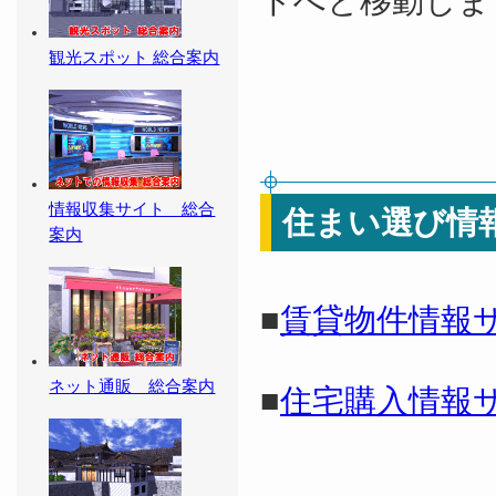
トへと移動しま
観光スポット 総合案内
情報収集サイト 総合
住まい選び情
案内
■
賃貸物件情報
ネット通販 総合案内
■
住宅購入情報