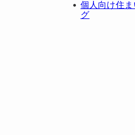
個人向け住ま
グ