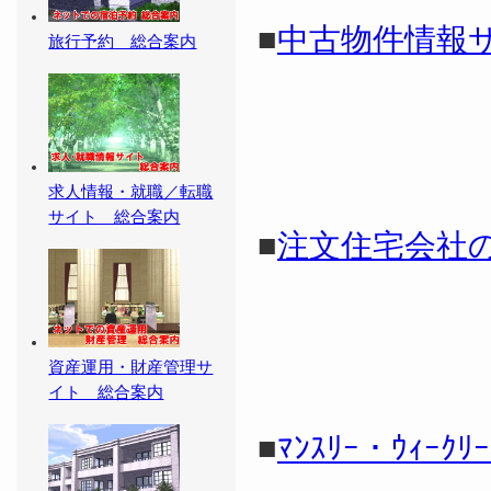
■
中古物件情報
旅行予約 総合案内
求人情報・就職／転職
サイト 総合案内
■
注文住宅会社
資産運用・財産管理サ
イト 総合案内
■
ﾏﾝｽﾘｰ・ｳｨｰｸﾘｰ