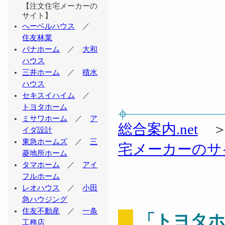
【注文住宅メーカーの
サイト】
へーベルハウス
／
住友林業
パナホーム
／
大和
ハウス
三井ホーム
／
積水
ハウス
セキスイハイム
／
トヨタホーム
ミサワホーム
／
ア
総合案内.net
イダ設計
東急ホームズ
／
三
宅メーカーのサ
菱地所ホーム
タマホーム
／
アイ
フルホーム
レオハウス
／
小田
急ハウジング
住友不動産
／
一条
「トヨタ
工務店