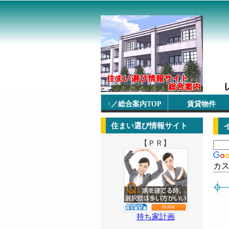
↑／総合案内TOP
賃貸物件
住まい選び情報サイト
【ＰＲ】
カ
持ち家計画