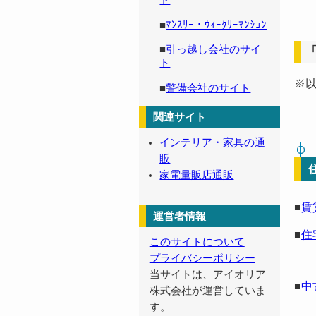
ト
■
ﾏﾝｽﾘｰ・ｳｨｰｸﾘｰﾏﾝｼｮﾝ
■
引っ越し会社のサイ
ト
※
■
警備会社のサイト
関連サイト
インテリア・家具の通
販
家電量販店通販
■
賃
運営者情報
■
住
このサイトについて
プライバシーポリシー
当サイトは、アイオリア
■
中
株式会社が運営していま
す。