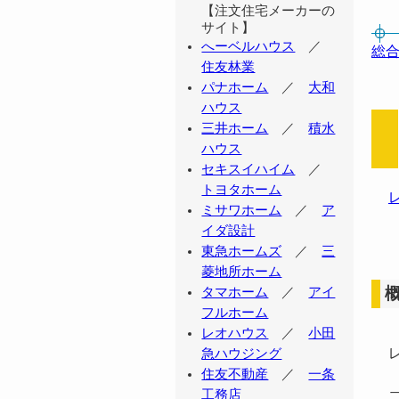
【注文住宅メーカーの
サイト】
へーベルハウス
／
総合
住友林業
パナホーム
／
大和
ハウス
三井ホーム
／
積水
ハウス
セキスイハイム
／
トヨタホーム
ミサワホーム
／
ア
イダ設計
東急ホームズ
／
三
菱地所ホーム
タマホーム
／
アイ
フルホーム
レオハウス
／
小田
レ
急ハウジング
住友不動産
／
一条
工務店
二