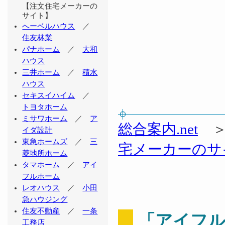
【注文住宅メーカーの
サイト】
へーベルハウス
／
住友林業
パナホーム
／
大和
ハウス
三井ホーム
／
積水
ハウス
セキスイハイム
／
トヨタホーム
ミサワホーム
／
ア
総合案内.net
イダ設計
東急ホームズ
／
三
宅メーカーのサ
菱地所ホーム
タマホーム
／
アイ
フルホーム
レオハウス
／
小田
急ハウジング
住友不動産
／
一条
「アイフ
工務店