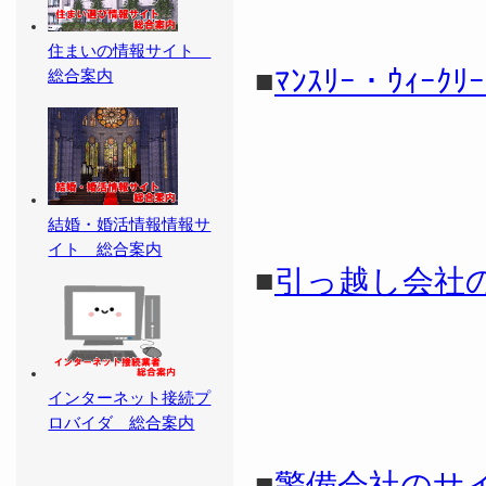
住まいの情報サイト
■
ﾏﾝｽﾘｰ・ｳｨｰｸﾘｰ
総合案内
結婚・婚活情報情報サ
イト 総合案内
■
引っ越し会社
インターネット接続プ
ロバイダ 総合案内
■
警備会社のサ