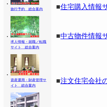
■
住宅購入情報
旅行予約 総合案内
■
中古物件情報
求人情報・就職／転職
サイト 総合案内
■
注文住宅会社
資産運用・財産管理サ
イト 総合案内