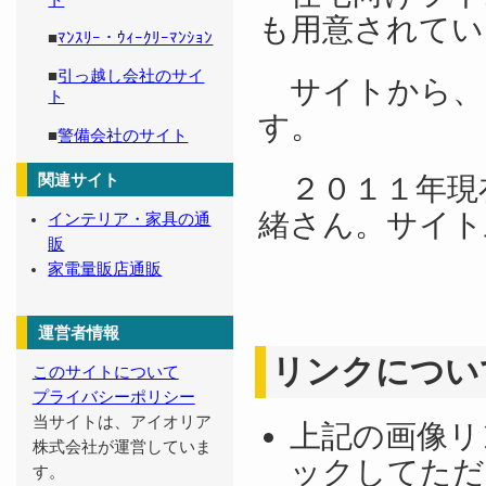
ト
も用意されてい
■
ﾏﾝｽﾘｰ・ｳｨｰｸﾘｰﾏﾝｼｮﾝ
■
引っ越し会社のサイ
サイトから、
ト
す。
■
警備会社のサイト
２０１１年現
関連サイト
緒さん。サイト
インテリア・家具の通
販
家電量販店通販
運営者情報
リンクについ
このサイトについて
プライバシーポリシー
当サイトは、アイオリア
上記の画像リ
株式会社が運営していま
ックしてただ
す。