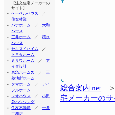
【注文住宅メーカーの
サイト】
へーベルハウス
／
住友林業
パナホーム
／
大和
ハウス
三井ホーム
／
積水
ハウス
セキスイハイム
／
トヨタホーム
ミサワホーム
／
ア
イダ設計
東急ホームズ
／
三
菱地所ホーム
タマホーム
／
アイ
総合案内.net
フルホーム
レオハウス
／
小田
宅メーカーのサ
急ハウジング
住友不動産
／
一条
工務店