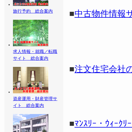
旅行予約 総合案内
■
中古物件情報
求人情報・就職／転職
サイト 総合案内
■
注文住宅会社
資産運用・財産管理サ
イト 総合案内
■
ﾏﾝｽﾘｰ・ｳｨｰｸﾘｰ