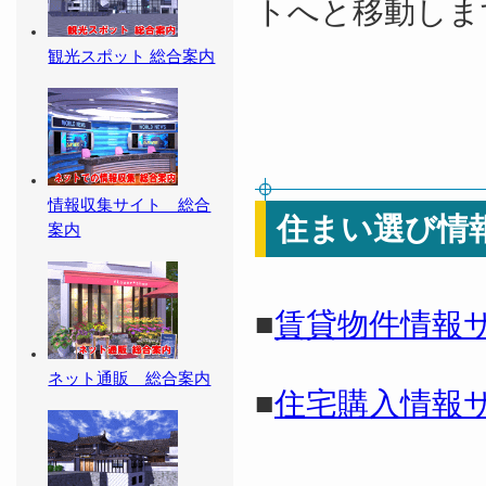
トへと移動しま
観光スポット 総合案内
情報収集サイト 総合
住まい選び情
案内
■
賃貸物件情報
ネット通販 総合案内
■
住宅購入情報