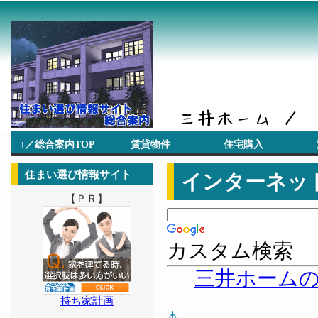
↑／総合案内TOP
賃貸物件
住宅購入
住まい選び情報サイト
インターネッ
【ＰＲ】
カスタム検索
三井ホーム
持ち家計画