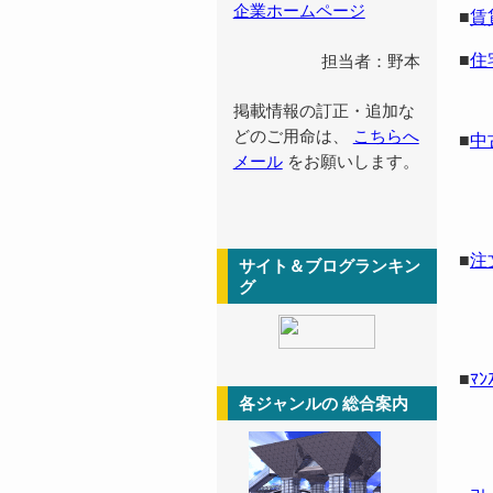
企業ホームページ
■
賃
■
住
担当者：野本
掲載情報の訂正・追加な
どのご用命は、
こちらへ
■
中
メール
をお願いします。
■
注
サイト＆ブログランキン
グ
■
ﾏﾝ
各ジャンルの 総合案内