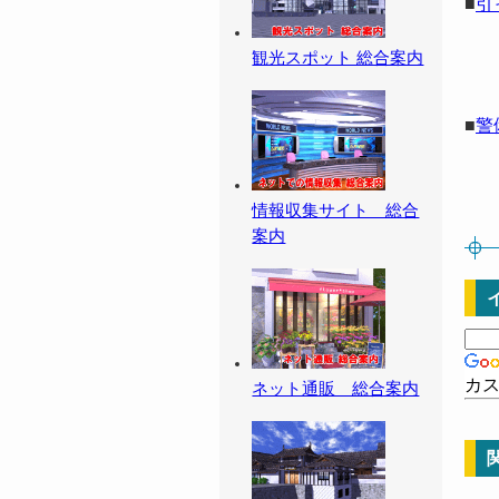
■
引
観光スポット 総合案内
■
警
情報収集サイト 総合
案内
カ
ネット通販 総合案内