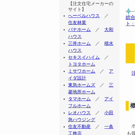
【注文住宅メーカーの
サイト】
へーベルハウス
／
総合
住友林業
ト
パナホーム
／
大和
ハウス
三井ホーム
／
積水
ハウス
セキスイハイム
／
トヨタホーム
ミサワホーム
／
ア
イダ設計
東急ホームズ
／
三
菱地所ホーム
タマホーム
／
アイ
フルホーム
レオハウス
／
小田
急ハウジング
ホ
住友不動産
／
一条
も
工務店