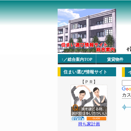
↑／総合案内TOP
賃貸物件
住まい選び情報サイト
【ＰＲ】
カ
持ち家計画