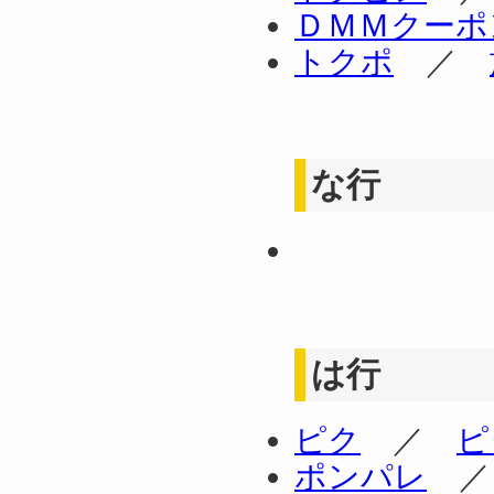
ＤＭＭクーポ
トクポ
／
な行
は行
ピク
／
ピ
ポンパレ