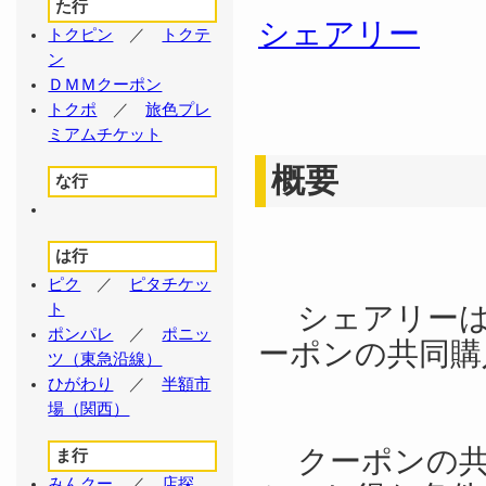
た行
シェアリー
トクピン
／
トクテ
ン
ＤＭＭクーポン
トクポ
／
旅色プレ
ミアムチケット
概要
な行
は行
ピク
／
ピタチケッ
シェアリーは
ト
ポンパレ
／
ポニッ
ーポンの共同
ツ（東急沿線）
ひがわり
／
半額市
場（関西）
クーポンの共
ま行
みんクー
／
店探