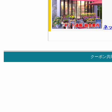
ネ
クーポン共