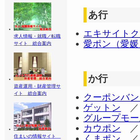
あ行
エキサイトク
求人情報・就職／転職
愛ポン（愛媛
サイト 総合案内
か行
資産運用・財産管理サ
イト 総合案内
クーポンバン
ゲットン
グループモー
カウポン
くまポン
住まいの情報サイト