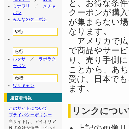
と、お得な条件
ミナワリ
／
メチャ
クーポンが購入
ポン
みんなのクーポン
が集まらない場
なります。
や行
アメリカで広
で商品やサービ
ら行
り、売り手側に
ルクサ
／
ラボラク
ーポン
ことから、あち
受け、日本でも
わ行
ワリキャン
ます。
運営者情報
このサイトについて
リンクについ
プライバシーポリシー
当サイトは、アイオリア
上記の画像リ
株式会社が運営していま