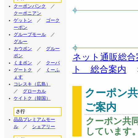
クーポンバンク
／
クーポニアン
ゲットン
／
ゴーク
ーポン
グループモール
／
グルー
カウポン
／
グルー
ネット通販総合
ポン
くまポン
／
クーパ
ト 総合案内
グートク
／
くーふ
ぇす
コレスキ（広島）
クーポン共
／
グローカル
ケイトク（韓国）
ご案内
さ行
クーポン共
品品プレミアムモー
ル
／
シェアリー
しています