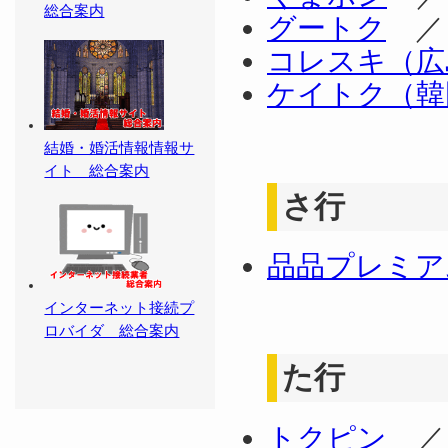
総合案内
グートク
コレスキ（広
ケイトク（韓
結婚・婚活情報情報サ
イト 総合案内
さ行
品品プレミア
インターネット接続プ
ロバイダ 総合案内
た行
トクピン