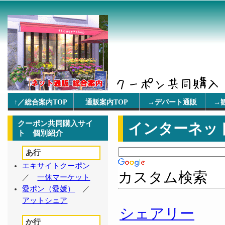
↑／総合案内TOP
通販案内TOP
→デパート通販
→
クーポン共同購入サイ
インターネッ
ト 個別紹介
あ行
エキサイトクーポン
カスタム検索
／
一休マーケット
愛ポン（愛媛）
／
アットシェア
シェアリー
か行