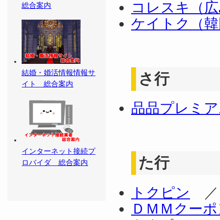
コレスキ（広
総合案内
ケイトク（韓
結婚・婚活情報情報サ
さ行
イト 総合案内
品品プレミア
インターネット接続プ
た行
ロバイダ 総合案内
トクピン
ＤＭＭクーポ