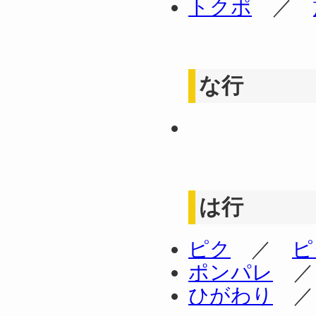
トクポ
／
な行
は行
ピク
／
ピ
ポンパレ
ひがわり