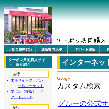
↑／総合案内TOP
通販案内TOP
→デパート通販
→
クーポン共同購入サイ
インターネッ
ト 個別紹介
あ行
エキサイトクーポン
カスタム検索
／
一休マーケット
愛ポン（愛媛）
／
アットシェア
グルーの公式サ
か行