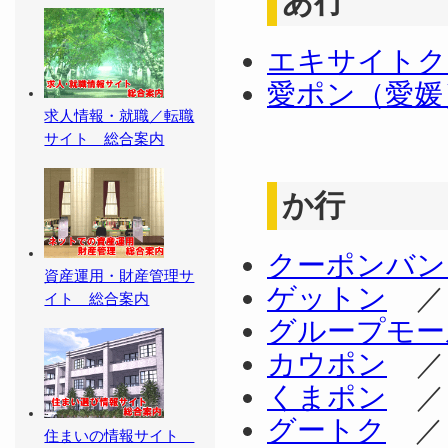
あ行
エキサイトク
愛ポン（愛媛
求人情報・就職／転職
サイト 総合案内
か行
クーポンバン
資産運用・財産管理サ
ゲットン
イト 総合案内
グループモー
カウポン
くまポン
グートク
住まいの情報サイト