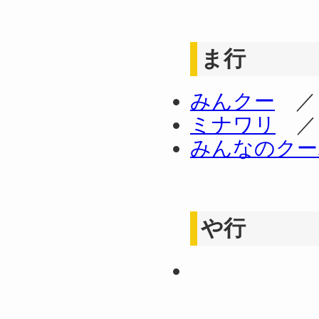
ま行
みんクー
ミナワリ
みんなのクー
や行