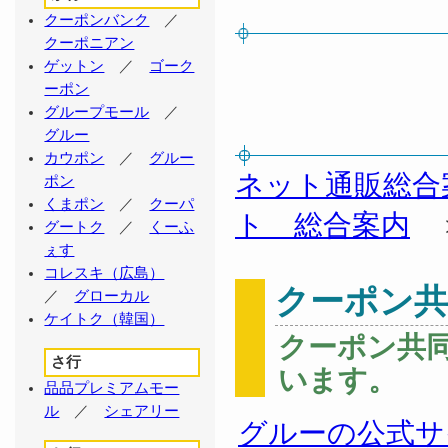
クーポンバンク
／
クーポニアン
ゲットン
／
ゴーク
ーポン
グループモール
／
グルー
カウポン
／
グルー
ネット通販総合
ポン
くまポン
／
クーパ
ト 総合案内
グートク
／
くーふ
ぇす
コレスキ（広島）
クーポン共
／
グローカル
ケイトク（韓国）
クーポン共
さ行
います。
品品プレミアムモー
ル
／
シェアリー
グルーの公式サ