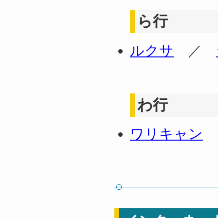
ら行
ルクサ
／
わ行
ワリキャン