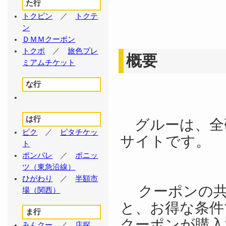
た行
トクピン
／
トクテ
ン
ＤＭＭクーポン
トクポ
／
旅色プレ
概要
ミアムチケット
な行
は行
グルーは、全
ピク
／
ピタチケッ
サイトです。
ト
ポンパレ
／
ポニッ
ツ（東急沿線）
ひがわり
／
半額市
クーポンの共
場（関西）
と、お得な条件
ま行
クーポンが購入
みんクー
／
店探