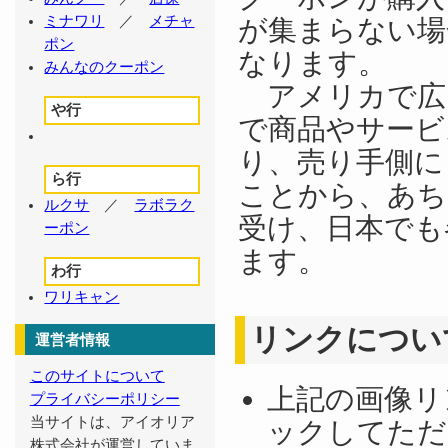
ミナワリ
／
メチャ
が集まらない場
ポン
なります。
みんなのクーポン
アメリカで広
や行
で商品やサービ
り、売り手側に
ら行
ことから、あち
ルクサ
／
ラボラク
受け、日本でも
ーポン
ます。
わ行
ワリキャン
リンクについ
運営者情報
このサイトについて
上記の画像リ
プライバシーポリシー
当サイトは、アイオリア
ックしてただ
株式会社が運営していま