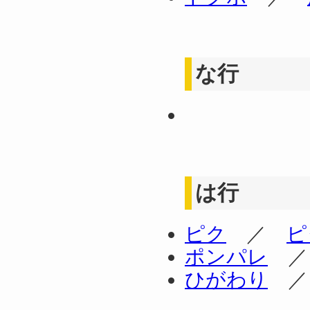
な行
は行
ピク
／
ピ
ポンパレ
ひがわり