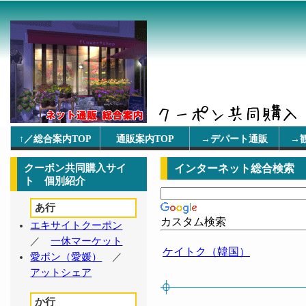
↑／総合案内TOP
通販案内TOP
→デパート通販
→
クーポン共同購入サイ
インターネット総合検索
ト 個別紹介
あ行
カスタム検索
エキサイトクーポン
／
一休マーケット
ケイトク（韓国）
愛ポン（愛媛）
／
アットシェア
か行