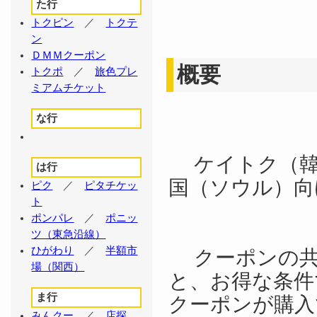
た行
トクピン
／
トクテ
ン
ＤＭＭクーポン
概要
トクポ
／
旅色プレ
ミアムチケット
な行
ケイトク（韓
は行
国（ソウル）
ピク
／
ピタチケッ
ト
ポンパレ
／
ポニッ
ツ（東急沿線）
ひがわり
／
半額市
クーポンの共
場（関西）
と、お得な条件
ま行
クーポンが購入
みんクー
／
店探