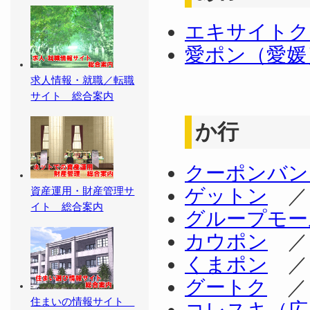
エキサイトク
愛ポン（愛媛
求人情報・就職／転職
サイト 総合案内
か行
クーポンバン
ゲットン
資産運用・財産管理サ
イト 総合案内
グループモー
カウポン
くまポン
グートク
住まいの情報サイト