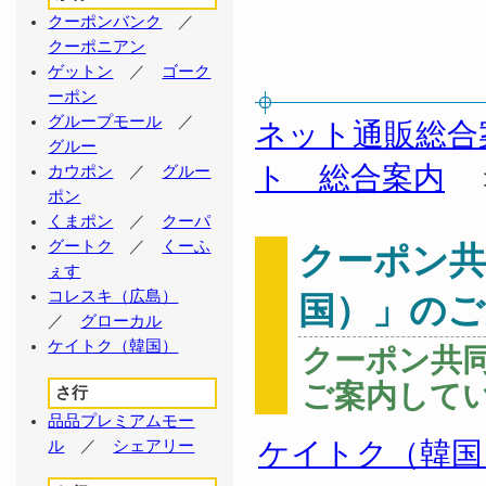
クーポンバンク
／
クーポニアン
ゲットン
／
ゴーク
ーポン
グループモール
／
ネット通販総合
グルー
ト 総合案内
カウポン
／
グルー
ポン
くまポン
／
クーパ
グートク
／
くーふ
クーポン共
ぇす
コレスキ（広島）
国）」のご
／
グローカル
ケイトク（韓国）
クーポン共
ご案内して
さ行
品品プレミアムモー
ケイトク（韓国
ル
／
シェアリー