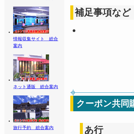
補足事項など
情報収集サイト 総合
案内
ネット通販 総合案内
クーポン共同
あ行
旅行予約 総合案内