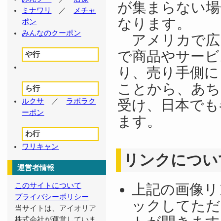
が集まらない場
ミナワリ
／
メチャ
なります。
ポン
みんなのクーポン
アメリカで広
で商品やサービ
や行
り、売り手側に
ことから、あち
ら行
受け、日本でも
ルクサ
／
ラボラク
ーポン
ます。
わ行
ワリキャン
リンクについ
運営者情報
このサイトについて
上記の画像リ
プライバシーポリシー
ックしてただ
当サイトは、アイオリア
株式会社が運営していま