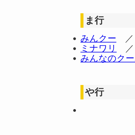
ま行
みんクー
ミナワリ
みんなのクー
や行