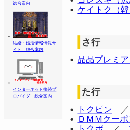
コレスキ（広
総合案内
ケイトク（韓
さ行
結婚・婚活情報情報サ
イト 総合案内
品品プレミア
インターネット接続プ
た行
ロバイダ 総合案内
トクピン
ＤＭＭクーポ
トクポ
／