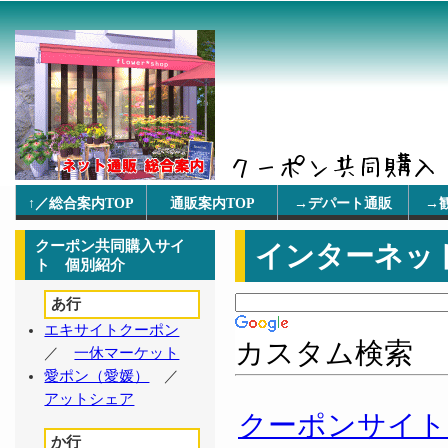
↑／総合案内TOP
通販案内TOP
→デパート通販
→
クーポン共同購入サイ
インターネッ
ト 個別紹介
あ行
エキサイトクーポン
カスタム検索
／
一休マーケット
愛ポン（愛媛）
／
アットシェア
クーポンサイト
か行