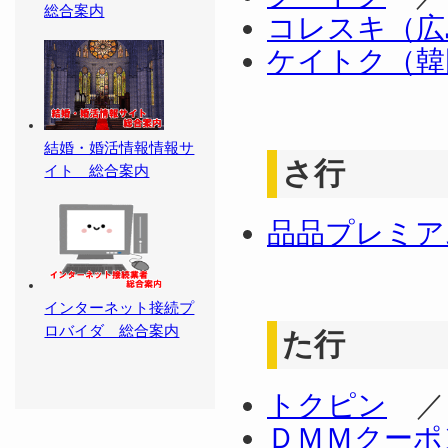
総合案内
コレスキ（広
ケイトク（韓
結婚・婚活情報情報サ
さ行
イト 総合案内
品品プレミア
インターネット接続プ
ロバイダ 総合案内
た行
トクピン
ＤＭＭクーポ