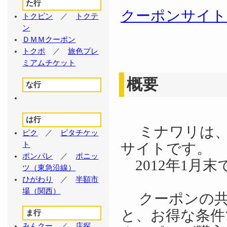
た行
クーポンサイト
トクピン
／
トクテ
ン
ＤＭＭクーポン
トクポ
／
旅色プレ
ミアムチケット
概要
な行
は行
ミナワリは、
ピク
／
ピタチケッ
サイトです。
ト
ポンパレ
／
ポニッ
2012年1月
ツ（東急沿線）
ひがわり
／
半額市
場（関西）
クーポンの共
と、お得な条件
ま行
みんクー
／
店探