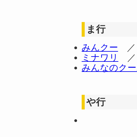
ま行
みんクー
ミナワリ
みんなのクー
や行