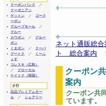
クーポンバンク
／
クーポニアン
ゲットン
／
ゴーク
ーポン
グループモール
／
グルー
カウポン
／
グルー
ネット通販総合
ポン
くまポン
／
クーパ
ト 総合案内
グートク
／
くーふ
ぇす
コレスキ（広島）
クーポン
／
グローカル
ケイトク（韓国）
案内
さ行
クーポン共
品品プレミアムモー
ル
／
シェアリー
ています。