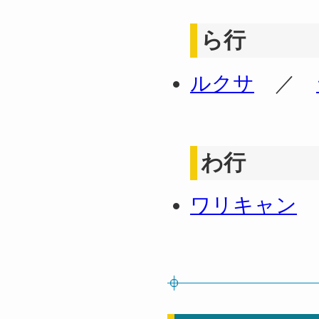
ら行
ルクサ
／
わ行
ワリキャン