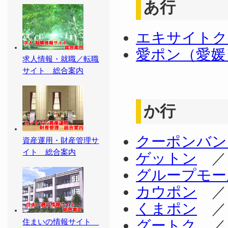
あ行
エキサイトク
愛ポン（愛媛
求人情報・就職／転職
サイト 総合案内
か行
クーポンバン
資産運用・財産管理サ
イト 総合案内
ゲットン
グループモー
カウポン
くまポン
グートク
住まいの情報サイト