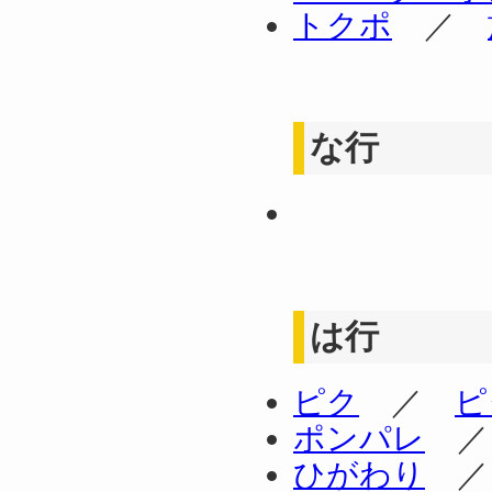
トクポ
／
な行
は行
ピク
／
ピ
ポンパレ
ひがわり