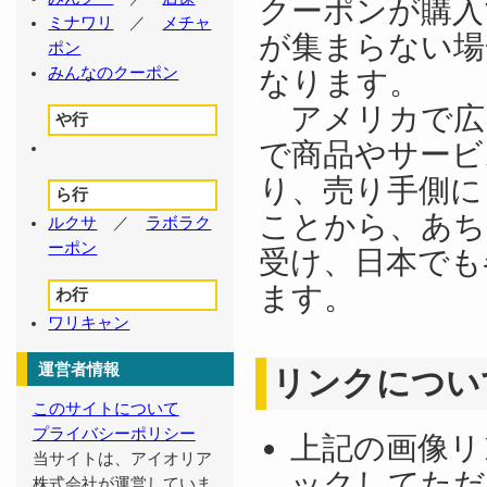
クーポンが購入
ミナワリ
／
メチャ
が集まらない場
ポン
みんなのクーポン
なります。
アメリカで広
や行
で商品やサービ
り、売り手側に
ら行
ことから、あち
ルクサ
／
ラボラク
ーポン
受け、日本でも
ます。
わ行
ワリキャン
運営者情報
リンクについ
このサイトについて
プライバシーポリシー
上記の画像リ
当サイトは、アイオリア
ックしてただ
株式会社が運営していま