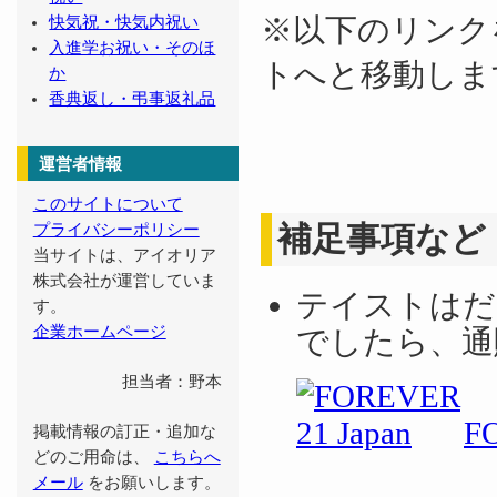
※以下のリンク
快気祝・快気内祝い
入進学お祝い・そのほ
トへと移動しま
か
香典返し・弔事返礼品
運営者情報
このサイトについて
補足事項など
プライバシーポリシー
当サイトは、アイオリア
株式会社が運営していま
テイストはだ
す。
企業ホームページ
でしたら、通
担当者：野本
F
掲載情報の訂正・追加な
どのご用命は、
こちらへ
メール
をお願いします。