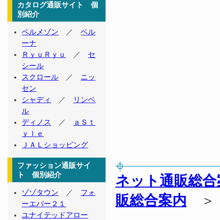
カタログ通販サイト 個
別紹介
ベルメゾン
／
ベル
ーナ
ＲｙｕＲｙｕ
／
セ
シール
スクロール
／
ニッ
セン
シャディ
／
リンベ
ル
ディノス
／
ａＳｔ
ｙｌｅ
ＪＡＬショッピング
ファッション通販サイ
ト 個別紹介
ネット通販総合
ゾゾタウン
／
フォ
販総合案内
ーエバー２１
ユナイテッドアロー