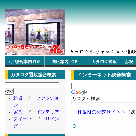
↑／総合案内TOP
通販案内TOP
カタログ通販
お祝
カタログ通販総合検索
インターネット総合検索
雑貨
／
ファッショ
カスタム検索
ン
Ｈ＆Ｍの公式サイトへ
（2
家具
／
インテリア
スイーツ
／
リビン
グ