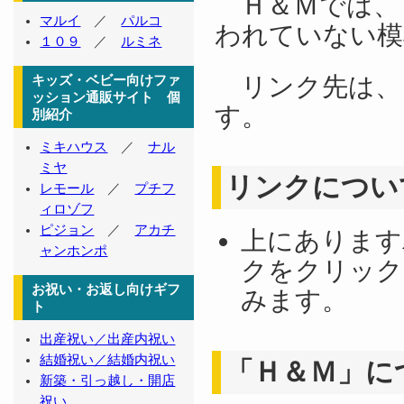
Ｈ＆Ｍでは、
マルイ
／
パルコ
われていない模
１０９
／
ルミネ
リンク先は、
キッズ・ベビー向けファ
ッション通販サイト 個
す。
別紹介
ミキハウス
／
ナル
ミヤ
リンクについ
レモール
／
プチフ
ィロゾフ
ピジョン
／
アカチ
上にあります
ャンホンポ
クをクリック
お祝い・お返し向けギフ
みます。
ト
出産祝い／出産内祝い
結婚祝い／結婚内祝い
「Ｈ＆Ｍ」に
新築・引っ越し・開店
祝い