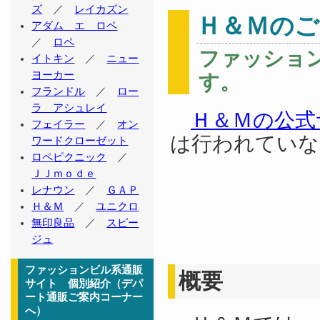
ズ
／
レイカズン
Ｈ＆Ｍのご
アダム エ ロペ
／
ロペ
ファッショ
イトキン
／
ニュー
ヨーカー
す。
フランドル
／
ロー
ラ アシュレイ
Ｈ＆Ｍの公式
フェイラー
／
オン
は行われていな
ワードクローゼット
ロペピクニック
／
ＪＪｍｏｄｅ
レナウン
／
ＧＡＰ
Ｈ＆Ｍ
／
ユニクロ
無印良品
／
スピー
ジュ
ファッションビル系通販
概要
サイト 個別紹介（デパ
ート通販ご案内コーナー
へ）