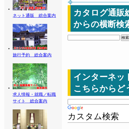
カタログ通販
ネット通販 総合案内
からの横断検
旅行予約 総合案内
インターネッ
こちらからど
求人情報・就職／転職
サイト 総合案内
カスタム検索