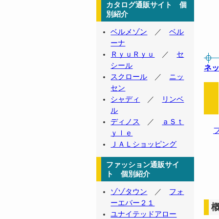
カタログ通販サイト 個
別紹介
ベルメゾン
／
ベル
ーナ
ＲｙｕＲｙｕ
／
セ
シール
ネ
スクロール
／
ニッ
セン
シャディ
／
リンベ
ル
ディノス
／
ａＳｔ
ｙｌｅ
ＪＡＬショッピング
ファッション通販サイ
ト 個別紹介
ゾゾタウン
／
フォ
ーエバー２１
ユナイテッドアロー