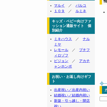
マルイ
／
パルコ
１０９
／
ルミネ
キッズ・ベビー向けファ
ッション通販サイト 個
別紹介
ミキハウス
／
ナル
ミヤ
レモール
／
プチフ
ィロゾフ
ピジョン
／
アカチ
ャンホンポ
お祝い・お返し向けギフ
ト
出産祝い／出産内祝い
結婚祝い／結婚内祝い
新築・引っ越し・開店
祝い