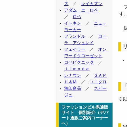
ズ
／
レイカズン
フ
アダム エ ロペ
す
／
ロペ
イトキン
／
ニュー
扱
ヨーカー
フランドル
／
ロー
ラ アシュレイ
フェイラー
／
オン
ワードクローゼット
ロペピクニック
／
ＪＪｍｏｄｅ
レナウン
／
ＧＡＰ
Ｈ＆Ｍ
／
ユニクロ
無印良品
／
スピー
ジュ
※
ファッションビル系通販
サイト 個別紹介（デパ
ート通販ご案内コーナー
へ）