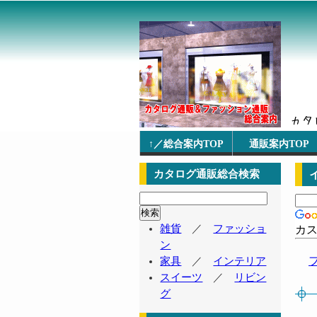
↑／総合案内TOP
通販案内TOP
カタログ通販総合検索
雑貨
／
ファッショ
カ
ン
家具
／
インテリア
スイーツ
／
リビン
グ