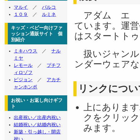
マルイ
／
パルコ
アダム エ 
１０９
／
ルミネ
ています。運営
キッズ・ベビー向けファ
はスタートトゥ
ッション通販サイト 個
別紹介
ミキハウス
／
ナル
扱いジャンル
ミヤ
ンダーウェアな
レモール
／
プチフ
ィロゾフ
ピジョン
／
アカチ
リンクについ
ャンホンポ
お祝い・お返し向けギフ
上にあります
ト
クをクリック
出産祝い／出産内祝い
結婚祝い／結婚内祝い
みます。
新築・引っ越し・開店
祝い