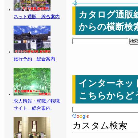
カタログ通販
ネット通販 総合案内
からの横断検
旅行予約 総合案内
インターネッ
こちらからど
求人情報・就職／転職
サイト 総合案内
カスタム検索