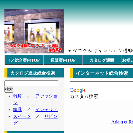
↑／総合案内TOP
通販案内TOP
カタログ通販
お祝
カタログ通販総合検索
インターネット総合検索
雑貨
／
ファッショ
カスタム検索
ン
家具
／
インテリア
スイーツ
／
リビン
Adam et Ro
グ