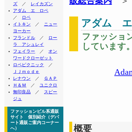
販総合案内
ズ
／
レイカズン
アダム エ ロペ
／
ロペ
アダム 
イトキン
／
ニュー
ヨーカー
ファッショ
フランドル
／
ロー
しています
ラ アシュレイ
フェイラー
／
オン
ワードクローゼット
ロペピクニック
／
Adam
ＪＪｍｏｄｅ
レナウン
／
ＧＡＰ
Ｈ＆Ｍ
／
ユニクロ
無印良品
／
スピー
ジュ
ファッションビル系通販
サイト 個別紹介（デパ
ート通販ご案内コーナー
概要
へ）