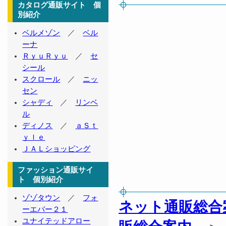
カタログ通販サイト 個
別紹介
ベルメゾン
／
ベル
ーナ
ＲｙｕＲｙｕ
／
セ
シール
スクロール
／
ニッ
セン
シャディ
／
リンベ
ル
ディノス
／
ａＳｔ
ｙｌｅ
ＪＡＬショッピング
ファッション通販サイ
ト 個別紹介
ゾゾタウン
／
フォ
ネット通販総合
ーエバー２１
ユナイテッドアロー