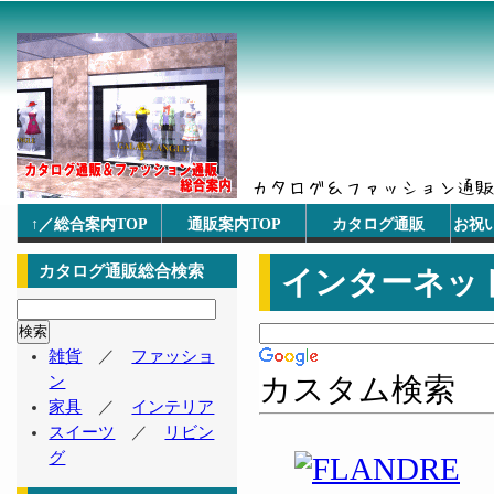
↑／総合案内TOP
通販案内TOP
カタログ通販
お祝
カタログ通販総合検索
インターネッ
雑貨
／
ファッショ
カスタム検索
ン
家具
／
インテリア
スイーツ
／
リビン
グ