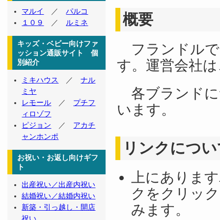
マルイ
／
パルコ
概要
１０９
／
ルミネ
キッズ・ベビー向けファ
フランドルで
ッション通販サイト 個
す。運営会社は
別紹介
ミキハウス
／
ナル
各ブランドに
ミヤ
レモール
／
プチフ
います。
ィロゾフ
ピジョン
／
アカチ
ャンホンポ
リンクについ
お祝い・お返し向けギフ
ト
上にあります
出産祝い／出産内祝い
クをクリック
結婚祝い／結婚内祝い
みます。
新築・引っ越し・開店
祝い