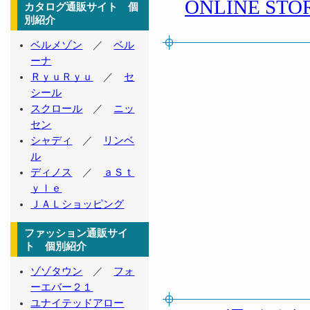
カタログ通販サイト 個
別紹介
ベルメゾン
／
ベル
ーナ
ＲｙｕＲｙｕ
／
セ
シール
スクロール
／
ニッ
セン
シャディ
／
リンベ
ル
ディノス
／
ａＳｔ
ｙｌｅ
ＪＡＬショッピング
ファッション通販サイ
ト 個別紹介
ゾゾタウン
／
フォ
ーエバー２１
ユナイテッドアロー