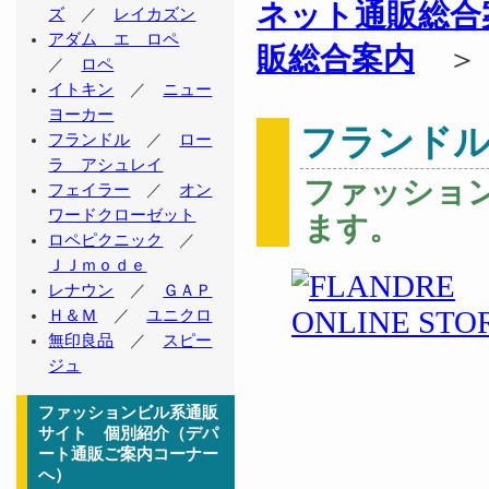
ネット通販総合
ズ
／
レイカズン
アダム エ ロペ
販総合案内
／
ロペ
イトキン
／
ニュー
ヨーカー
フランド
フランドル
／
ロー
ラ アシュレイ
ファッショ
フェイラー
／
オン
ワードクローゼット
ます。
ロペピクニック
／
ＪＪｍｏｄｅ
レナウン
／
ＧＡＰ
Ｈ＆Ｍ
／
ユニクロ
無印良品
／
スピー
ジュ
ファッションビル系通販
サイト 個別紹介（デパ
ート通販ご案内コーナー
へ）