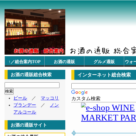
↑／総合案内TOP
お酒の通販
グルメ通販
ウォ
お酒の通販総合検索
インターネット総合検索
ビール
／
マッコリ
カスタム検索
ブランデー
／
ノン
アルコール
お酒の通販サイト