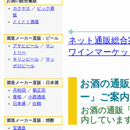
お酒の総合量販
カクヤス
／
ビック酒
販
とくとく酒屋
ネット通販総合
酒造メーカー直販：ビール
アサヒビール
／
サン
ワインマーケッ
トリー
キリンビール
／
サッ
ポロビール
お酒の通
酒造メーカー直販：日本酒
月桂冠
／
菊正宗
ー」ご案内
黄桜
／
小西酒造
日本盛
／
白鶴
お酒の通販
内していま
酒造メーカー直販：焼酎
宝酒造