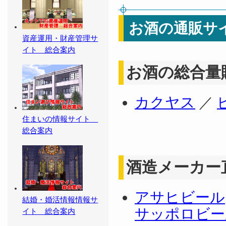
お酒の通販サ
資産運用・財産管理サ
イト 総合案内
お酒の総合量
カクヤス
／
住まいの情報サイト
総合案内
酒造メーカー
アサヒビール
結婚・婚活情報情報サ
サッポロビー
イト 総合案内