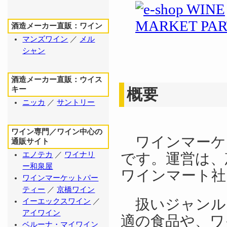
酒造メーカー直販：ワイン
マンズワイン
／
メル
シャン
酒造メーカー直販：ウイス
キー
概要
ニッカ
／
サントリー
ワイン専門／ワイン中心の
ワインマーケ
通販サイト
です。運営は、
エノテカ
／
ワイナリ
ー和泉屋
ワインマート社
ワインマーケットパー
ティー
／
京橋ワイン
扱いジャンル
イーエックスワイン
／
アイワイン
適の食品や、ワ
ベルーナ・マイワイン