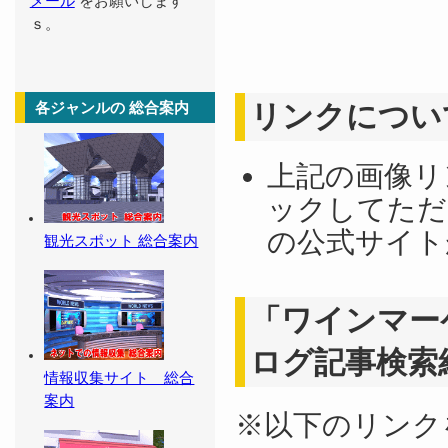
メール
をお願いします
ｓ。
リンクについ
各ジャンルの 総合案内
上記の画像リ
ックしてただ
の公式サイト
観光スポット 総合案内
「ワインマー
ログ記事検索
情報収集サイト 総合
案内
※以下のリンク