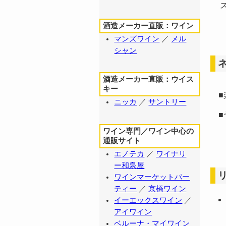
ス
酒造メーカー直販：ワイン
マンズワイン
／
メル
シャン
酒造メーカー直販：ウイス
キー
■
ニッカ
／
サントリー
■
ワイン専門／ワイン中心の
通販サイト
エノテカ
／
ワイナリ
ー和泉屋
ワインマーケットパー
ティー
／
京橋ワイン
イーエックスワイン
／
アイワイン
ベルーナ・マイワイン