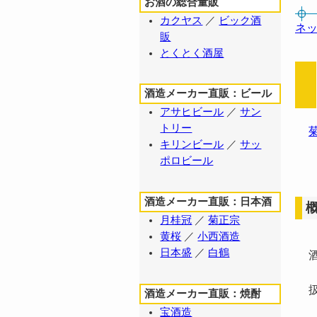
お酒の総合量販
カクヤス
／
ビック酒
ネ
販
とくとく酒屋
酒造メーカー直販：ビール
アサヒビール
／
サン
トリー
キリンビール
／
サッ
ポロビール
酒造メーカー直販：日本酒
月桂冠
／
菊正宗
黄桜
／
小西酒造
日本盛
／
白鶴
酒
扱
酒造メーカー直販：焼酎
宝酒造