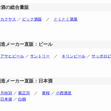
お酒の総合量販
カクヤス
／
ビック酒販
／
とくとく酒屋
酒造メーカー直販：ビール
アサヒビール
／
サントリー
／
キリンビール
／
サッポロ
酒造メーカー直販：日本酒
月桂冠
／
菊正宗
／
黄桜
／
小西酒造
日本盛
／
白鶴