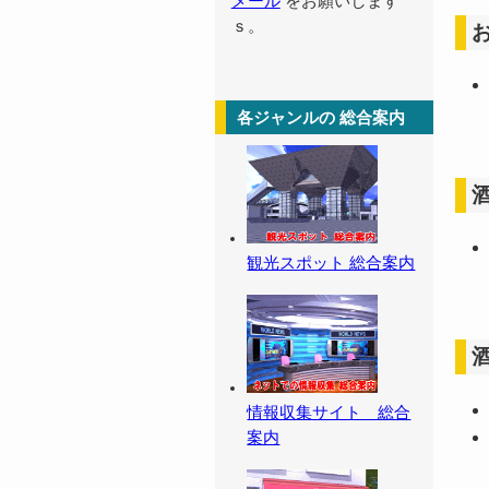
メール
をお願いします
ｓ。
各ジャンルの 総合案内
観光スポット 総合案内
情報収集サイト 総合
案内