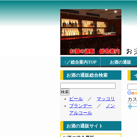
↑／総合案内TOP
お酒の通販
お酒の通販総合検索
ビール
／
マッコリ
カ
ブランデー
／
ノン
アルコール
お酒の通販サイト