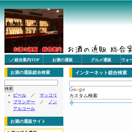
↑／総合案内TOP
お酒の通販
グルメ通販
ウォ
お酒の通販総合検索
インターネット総合検索
ビール
／
マッコリ
カスタム検索
ブランデー
／
ノン
アルコール
お酒の通販サイト