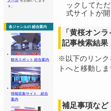
メール
をお願いします
ックしてただ
ｓ。
式サイトが開
各ジャンルの 総合案内
「黄桜オンラ
記事検索結果
※以下のリンク
観光スポット 総合案内
トへと移動しま
情報収集サイト 総合
案内
補足事項など