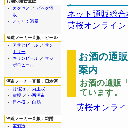
お酒の総合量販
カクヤス
／
ビック酒
ネット通販総合
販
とくとく酒屋
黄桜オンライン
酒造メーカー直販：ビール
アサヒビール
／
サン
トリー
お酒の通
キリンビール
／
サッ
ポロビール
案内
お酒の通販
酒造メーカー直販：日本酒
月桂冠
／
菊正宗
ています。
黄桜
／
小西酒造
日本盛
／
白鶴
黄桜オンライ
酒造メーカー直販：焼酎
宝酒造