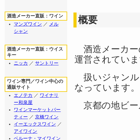
酒造メーカー直販：ワイン
概要
マンズワイン
／
メル
シャン
酒造メーカー
酒造メーカー直販：ウイス
キー
運営されていま
ニッカ
／
サントリー
扱いジャンル
ワイン専門／ワイン中心の
なっています。
通販サイト
エノテカ
／
ワイナリ
ー和泉屋
京都の地ビー
ワインマーケットパー
ティー
／
京橋ワイン
イーエックスワイン
／
アイワイン
ベルーナ・マイワイン