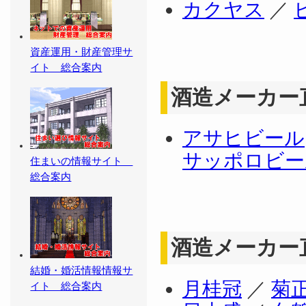
カクヤス
／
資産運用・財産管理サ
イト 総合案内
酒造メーカー
アサヒビール
サッポロビー
住まいの情報サイト
総合案内
酒造メーカー
結婚・婚活情報情報サ
月桂冠
／
菊
イト 総合案内