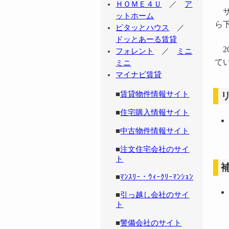
ＨＯＭＥ４Ｕ
／
ア
サ
ットホーム
ら
ピタッとハウス
／
ドッとあーる賃貸
2
フォレント
／
ミニ
て
ミニ
マイナビ賃貸
■
賃貸物件情報サイト
■
住宅購入情報サイト
■
中古物件情報サイト
■
注文住宅会社のサイ
ト
■
ﾏﾝｽﾘｰ・ｳｨｰｸﾘｰﾏﾝｼｮﾝ
■
引っ越し会社のサイ
ト
■
警備会社のサイト