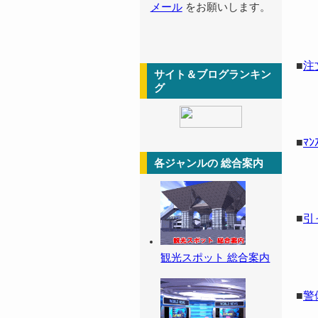
メール
をお願いします。
■
注
サイト＆ブログランキン
グ
■
ﾏﾝ
各ジャンルの 総合案内
■
引
観光スポット 総合案内
■
警