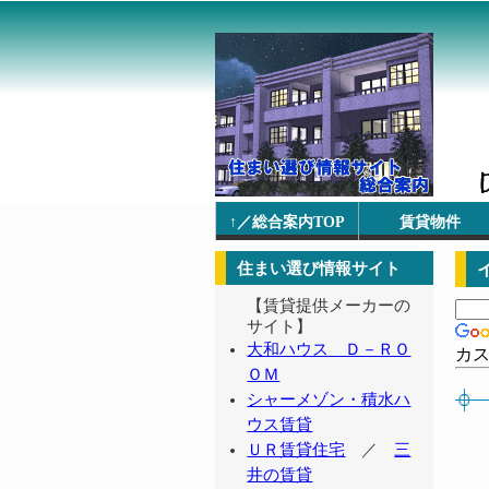
↑／総合案内TOP
賃貸物件
住まい選び情報サイト
【賃貸提供メーカーの
サイト】
大和ハウス Ｄ－ＲＯ
カ
ＯＭ
シャーメゾン・積水ハ
ウス賃貸
ＵＲ賃貸住宅
／
三
井の賃貸