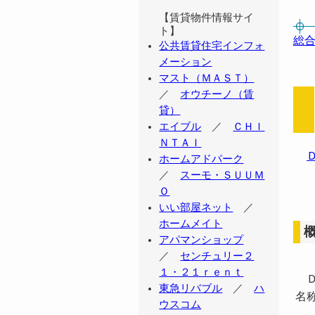
【賃貸物件情報サイ
ト】
総合
公共賃貸住宅インフォ
メーション
マスト（ＭＡＳＴ）
／
オウチーノ（賃
貸）
エイブル
／
ＣＨＩ
ＮＴＡＩ
ホームアドパーク
／
スーモ・ＳＵＵＭ
Ｏ
いい部屋ネット
／
ホームメイト
アパマンショップ
／
センチュリー２
１・２１ｒｅｎｔ
Ｄ
東急リバブル
／
ハ
名
ウスコム