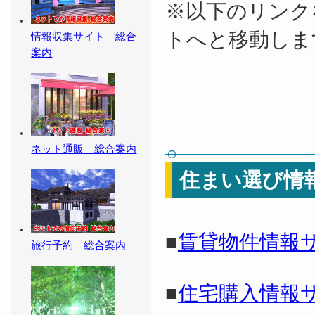
※以下のリンク
トへと移動しま
情報収集サイト 総合
案内
ネット通販 総合案内
住まい選び情
■
賃貸物件情報
旅行予約 総合案内
■
住宅購入情報