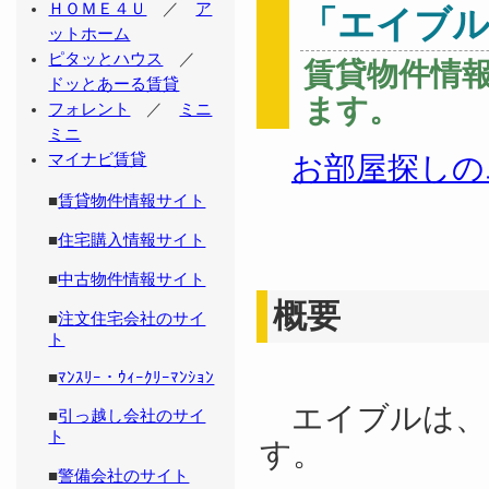
ＨＯＭＥ４Ｕ
／
ア
「エイブ
ットホーム
ピタッとハウス
／
賃貸物件情
ドッとあーる賃貸
ます。
フォレント
／
ミニ
ミニ
マイナビ賃貸
お部屋探しの
■
賃貸物件情報サイト
■
住宅購入情報サイト
■
中古物件情報サイト
概要
■
注文住宅会社のサイ
ト
■
ﾏﾝｽﾘｰ・ｳｨｰｸﾘｰﾏﾝｼｮﾝ
エイブルは、
■
引っ越し会社のサイ
ト
す。
■
警備会社のサイト