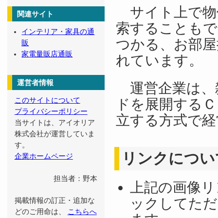
サイト上で物
関連サイト
索することもで
インテリア・家具の通
つかる、お部屋
販
家電量販店通販
れています。
運営者情報
運営企業は、
ドを展開するＣ
このサイトについて
プライバシーポリシー
立する方式で経
当サイトは、アイオリア
株式会社が運営していま
す。
リンクについ
企業ホームページ
担当者：野本
上記の画像リ
ックしてただ
掲載情報の訂正・追加な
どのご用命は、
こちらへ