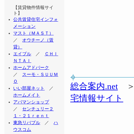
【賃貸物件情報サイ
ト】
公共賃貸住宅インフォ
メーション
マスト（ＭＡＳＴ）
／
オウチーノ（賃
貸）
エイブル
／
ＣＨＩ
ＮＴＡＩ
ホームアドパーク
／
スーモ・ＳＵＵＭ
Ｏ
総合案内.net
いい部屋ネット
／
ホームメイト
宅情報サイト
アパマンショップ
／
センチュリー２
１・２１ｒｅｎｔ
東急リバブル
／
ハ
ウスコム