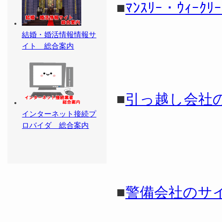
■
ﾏﾝｽﾘｰ・ｳｨｰｸﾘｰ
結婚・婚活情報情報サ
イト 総合案内
■
引っ越し会社
インターネット接続プ
ロバイダ 総合案内
■
警備会社のサ