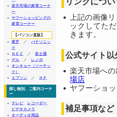
リンクについ
楽天市場の家電コーナ
ー
上記の画像リ
ヤフーショッピングの
家電コーナー
ックしてただ
きます。
【パソコン直販】
東芝
／
パナソニッ
ク
公式サイト以
ＮＥＣ
／
富士通
デル
／
レノボ
オンキョー（ソーテッ
楽天市場へ
ク）
場店
エプソン
／
ＨＰ
ヤフーショッ
探し物別、ご案内コーナ
ー
テレビ
、
レコーダー
、
補足事項など
ビデオカメラ
オーディオ用品