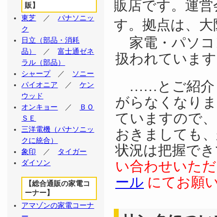
販店です。運営
販】
東芝
／
パナソニッ
す。拠点は、大
ク
家電・パソコ
日立（部品・消耗
品）
／
富士通ゼネ
扱われています
ラル（部品）
シャープ
／
ソニー
……とご紹介
パイオニア
／
ケン
ウッド
がらなくなりま
オンキョー
／
ＢＯ
ていますので、
ＳＥ
三洋電機（パナソニッ
おきましても、
クに統合）
状況は把握でき
象印
／
タイガー
い合わせいた
ダイソン
ール
にてお願
【総合通販の家電コ
ーナー】
アマゾンの家電コーナ
ー