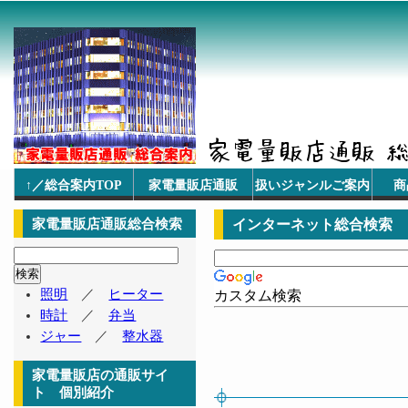
↑／総合案内TOP
家電量販店通販
扱いジャンルご案内
商
家電量販店通販総合検索
インターネット総合検索
照明
／
ヒーター
カスタム検索
時計
／
弁当
ジャー
／
整水器
家電量販店の通販サイ
ト 個別紹介