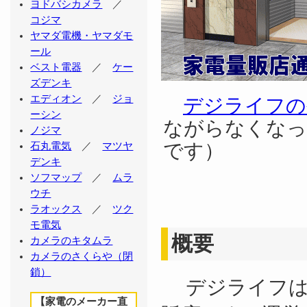
ヨドバシカメラ
／
コジマ
ヤマダ電機・ヤマダモ
ール
ベスト電器
／
ケー
ズデンキ
エディオン
／
ジョ
デジライフの
ーシン
ながらなくなっ
ノジマ
です）
石丸電気
／
マツヤ
デンキ
ソフマップ
／
ムラ
ウチ
ラオックス
／
ツク
モ電気
概要
カメラのキタムラ
カメラのさくらや（閉
鎖）
デジライフは
【家電のメーカー直