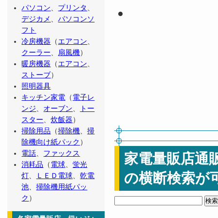
パソコン
、
プリンタ
、
デジカメ
、
パソコンソ
フト
冷房機器
（
エアコン
、
クーラー
、
扇風機
）
暖房機器
（
エアコン
、
ストーブ
）
照明器具
キッチン家電
（
電子レ
ンジ
、
オーブン
、
トー
スター
、
炊飯器
）
掃除用品
（
掃除機
、
掃
除機向け紙パック
）
電話
、
ファックス
家電量販店通
消耗品
（
電球
、
蛍光
の横断検索が
灯
、
ＬＥＤ電球
、
乾電
池
、
掃除機用紙パッ
ク
）