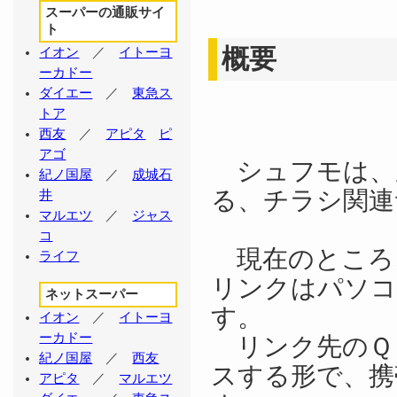
スーパーの通販サイ
ト
概要
イオン
／
イトーヨ
ーカドー
ダイエー
／
東急ス
トア
西友
／
アピタ
ピ
アゴ
シュフモは、
紀ノ国屋
／
成城石
る、チラシ関
井
マルエツ
／
ジャス
コ
現在のところ
ライフ
リンクはパソコ
ネットスーパー
す。
イオン
／
イトーヨ
ーカドー
リンク先のＱ
紀ノ国屋
／
西友
スする形で、携
アピタ
／
マルエツ