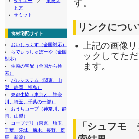
す。
ダイエー
／
東急ス
トア
サミット
リンクについ
食材宅配サイト
上記の画像リ
おいしっくす（全国対応）
らでぃっしゅぼーや（全国
ックしてただ
対応）
ます。
生協の宅配（全国から検
索）
パルシステム（関東、山
梨、静岡、福島）
東都生協（東京と、神奈
川、埼玉、千葉の一部）
おうちコープ（神奈川、静
岡、山梨）
コープデリ（東京、埼玉、
「シュフモ 
千葉、茨城、栃木、長野、群
馬、新潟）