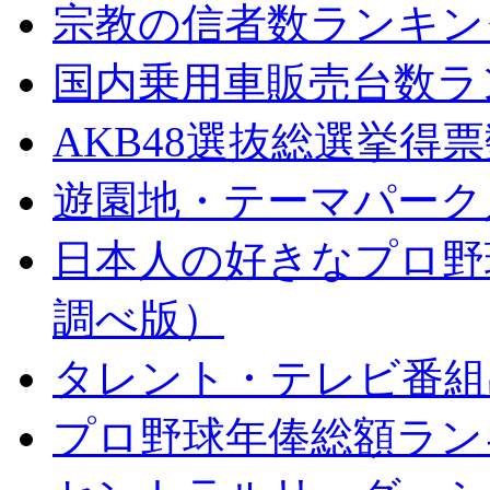
宗教の信者数ランキン
国内乗用車販売台数ラ
AKB48選抜総選挙得
遊園地・テーマパーク
日本人の好きなプロ野
調べ版）
タレント・テレビ番組
プロ野球年俸総額ラン