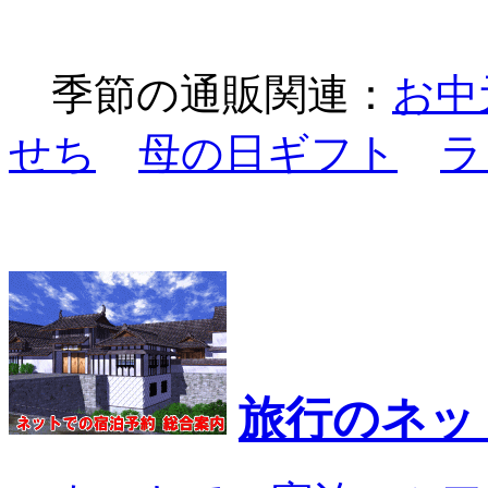
季節の通販関連：
お中
せち
母の日ギフト
ラ
旅行のネッ