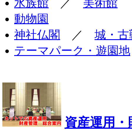
水族館
／
美術館
動物園
神社仏閣
／
城・古
テーマパーク・遊園地
資産運用・