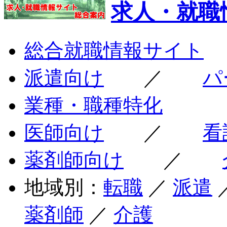
求人・就職
総合就職情報サイト
派遣向け
／
パ
業種・職種特化
医師向け
／
看
薬剤師向け
／
地域別：
転職
／
派遣
薬剤師
／
介護